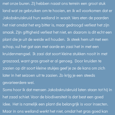
met onze buren. Zij hebben naast ons terrein een groot stuk
land wat ze gebruiken om te hooien, en ik wil voorkomen dat er
Jakobskruiskruid hun weiland in waait. Vers eten de paarden
het niet omdat het erg bitter is, maar gedroogd verliest het zijn
smaak. Zijn giftigheid verliest het niet, en daarom is dit echt een
plant die je uit de weide wil houden. Ik steek hem uit met een
schop, vul het gat aan met aarde en zaai het in met een
kruidenmengsel. Ik zaai dat soort kleine stukken nooit in met
graszaad, want gras groeit er al genoeg. Door kruiden te
zaaien op dit soort kleine stukjes geef je ze de kans om zich
later in het seizoen uit te zaaien. Zo krijg je een steeds
gevarieerdere wei.
Soms hoor ik dat mensen Jakobskruiskruid laten staan tot hij in
het zaad schiet. Voor de biodiversiteit is dat best een goed
idee. Het is namelijk een plant die belangrijk is voor insecten.
Maar in ons weiland werkt het niet, omdat het gras goed kan