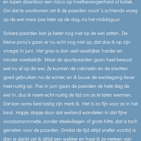
en lopen daardoor een risico op hoefbevangenheid of koliek.
Om dat te voorkomen zet ik de paarden nooit ’s ochtends vroeg
op de wei maar pas later op de dag, na het middaguur.
Sobere paarden kan je beter nog niet op de wei zetten. De
kleine pony’s gaan er nu echt nog niet op, dat doe ik op zijn
vroegst in juni. Het gras is dan veel vezelrijker, harder en
minder voedselrijk. Maar de sportpaarden gaan heel bewust
wel nu al op de wei. Ze kunnen de calorieën en de eiwitten
goed gebruiken na de winter, en ik bouw de weidegang liever
heel rustig op. Pas in juni gaan de paarden de hele dag de
wei in, dus ik neem echt rustig de tijd om ze te laten wennen.
Dat kan soms best lastig zijn merk ik. Het is zo fijn voor ze in het
land. Hapje, stapje door dat weiland wandelen in dat fijne
voorjaarszonnetje, zonder steekvliegen of grote hitte, dat is toch
genieten voor de paarden. Omdat de tijd altijd sneller voorbij is
dan je denkt zet ik altijd een wekker en haal ik ze meteen van