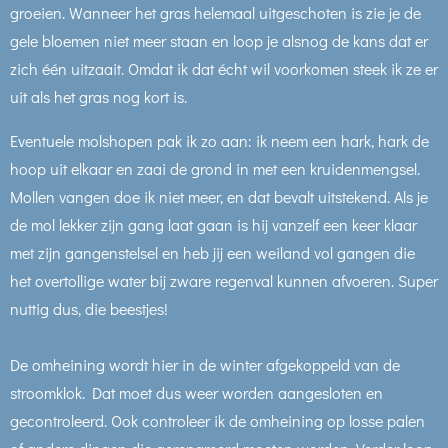
groeien. Wanneer het gras helemaal uitgeschoten is zie je de
gele bloemen niet meer staan en loop je alsnog de kans dat er
zich één uitzaait. Omdat ik dat écht wil voorkomen steek ik ze er
uit als het gras nog kort is.
Eventuele molshopen pak ik zo aan: ik neem een hark, hark de
hoop uit elkaar en zaai de grond in met een kruidenmengsel.
Mollen vangen doe ik niet meer, en dat bevalt uitstekend. Als je
de mol lekker zijn gang laat gaan is hij vanzelf een keer klaar
met zijn gangenstelsel en heb jij een weiland vol gangen die
het overtollige water bij zware regenval kunnen afvoeren. Super
nuttig dus, die beestjes!
De omheining wordt hier in de winter afgekoppeld van de
stroomklok. Dat moet dus weer worden aangesloten en
gecontroleerd. Ook controleer ik de omheining op losse palen