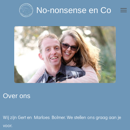
Ga
No-nonsense en Co
direct
naar
de
hoofdinhoud
Over ons
Wij zijn Gert en Marloes Bolmer. We stellen ons graag aan je
voor.