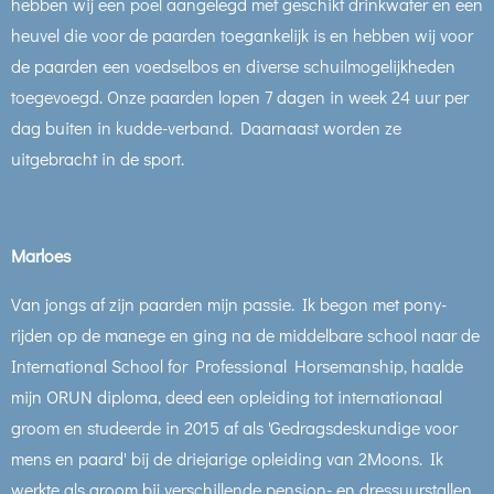
hebben wij een poel aangelegd met geschikt drinkwater en een
heuvel die voor de paarden toegankelijk is en hebben wij voor
de paarden een voedselbos en diverse schuilmogelijkheden
toegevoegd. Onze paarden lopen 7 dagen in week 24 uur per
dag buiten in kudde-verband. Daarnaast worden ze
uitgebracht in de sport.
Marloes
Van jongs af zijn paarden mijn passie. Ik begon met pony-
rijden op de manege en ging na de middelbare school naar de
International School for Professional Horsemanship, haalde
mijn ORUN diploma, deed een opleiding tot internationaal
groom en studeerde in 2015 af als 'Gedragsdeskundige voor
mens en paard' bij de driejarige opleiding van 2Moons. Ik
werkte als groom bij verschillende pension- en dressuurstallen