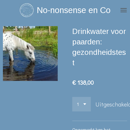
Ga
No-nonsense en Co
direct
naar
Drinkwater voor
de
hoofdinhoud
paarden:
gezondheidstes
t
€ 138,00
Uitgeschakel
Ongemerkt kan het