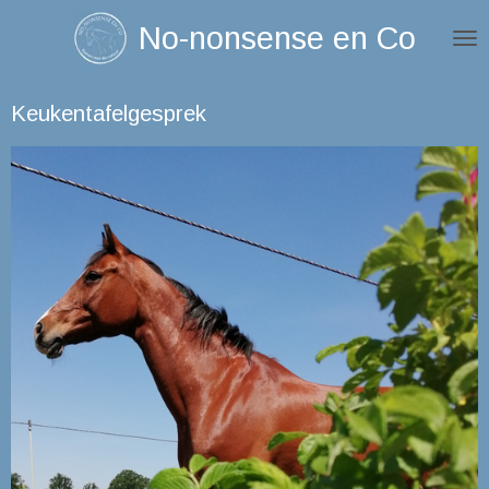
Ga
No-nonsense en Co
direct
naar
Keukentafelgesprek
de
hoofdinhoud