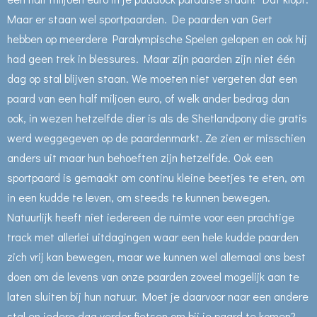
Maar er staan wel sportpaarden. De paarden van Gert
hebben op meerdere Paralympische Spelen gelopen en ook hij
had geen trek in blessures. Maar zijn paarden zijn niet één
dag op stal blijven staan. We moeten niet vergeten dat een
paard van een half miljoen euro, of welk ander bedrag dan
ook, in wezen hetzelfde dier is als de Shetlandpony die gratis
werd weggegeven op de paardenmarkt. Ze zien er misschien
anders uit maar hun behoeften zijn hetzelfde. Ook een
sportpaard is gemaakt om continu kleine beetjes te eten, om
in een kudde te leven, om steeds te kunnen bewegen.
Natuurlijk heeft niet iedereen de ruimte voor een prachtige
track met allerlei uitdagingen waar een hele kudde paarden
zich vrij kan bewegen, maar we kunnen wel allemaal ons best
doen om de levens van onze paarden zoveel mogelijk aan te
laten sluiten bij hun natuur. Moet je daarvoor naar een andere
stal en iedere dag verder fietsen om bij je paard te komen?