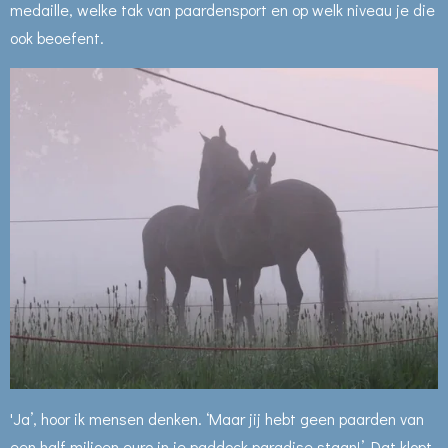
medaille, welke tak van paardensport en op welk niveau je die
ook beoefent.
'Ja’, hoor ik mensen denken. ‘Maar jij hebt geen paarden van
een half miljoen euro in je paddock paradise staan!’ Dat klopt.