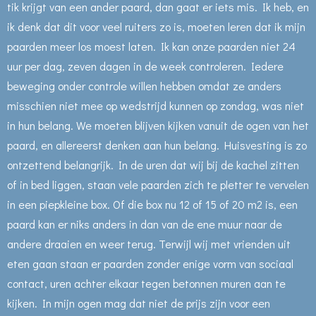
tik krijgt van een ander paard, dan gaat er iets mis. Ik heb, en
ik denk dat dit voor veel ruiters zo is, moeten leren dat ik mijn
paarden meer los moest laten. Ik kan onze paarden niet 24
uur per dag, zeven dagen in de week controleren. Iedere
beweging onder controle willen hebben omdat ze anders
misschien niet mee op wedstrijd kunnen op zondag, was niet
in hun belang. We moeten blijven kijken vanuit de ogen van het
paard, en allereerst denken aan hun belang. Huisvesting is zo
ontzettend belangrijk. In de uren dat wij bij de kachel zitten
of in bed liggen, staan vele paarden zich te pletter te vervelen
in een piepkleine box. Of die box nu 12 of 15 of 20 m2 is, een
paard kan er niks anders in dan van de ene muur naar de
andere draaien en weer terug. Terwijl wij met vrienden uit
eten gaan staan er paarden zonder enige vorm van sociaal
contact, uren achter elkaar tegen betonnen muren aan te
kijken. In mijn ogen mag dat niet de prijs zijn voor een