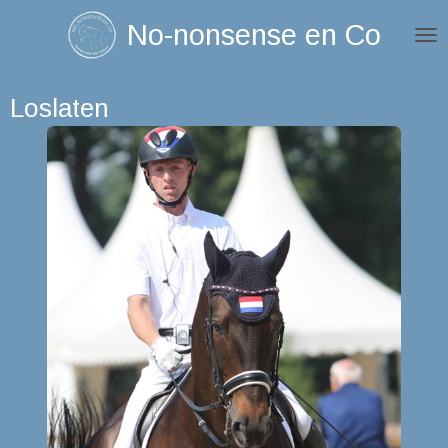
Ga
No-nonsense en Co
direct
naar
Loslaten
de
hoofdinhoud