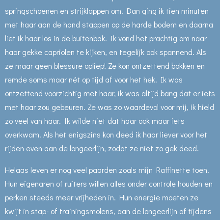
springschoenen en strijklappen om. Dan ging ik tien minuten
met haar aan de hand stappen op de harde bodem en daarna
liet ik haar los in de buitenbak. Ik vond het prachtig om naar
haar gekke capriolen te kijken, en tegelijk ook spannend. Als
ze maar geen blessure opliep! Ze kon ontzettend bokken en
remde soms maar nét op tijd af voor het hek. Ik was
ontzettend voorzichtig met haar, ik was altijd bang dat er iets
met haar zou gebeuren. Ze was zo waardevol voor mij, ik hield
zo veel van haar. Ik wilde niet dat haar ook maar iets
overkwam. Als het enigszins kon deed ik haar liever voor het
rijden even aan de longeerlijn, zodat ze niet zo gek deed.
Helaas leven er nog veel paarden zoals mijn Raffinette toen.
Hun eigenaren of ruiters willen alles onder controle houden en
perken steeds meer vrijheden in. Hun energie moeten ze
kwijt in stap- of trainingsmolens, aan de longeerlijn of tijdens